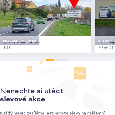
BILLBOARD
#8500421
BILLBOAR
Milotice nad Bečvou
tř. 1 Má
I/35
HRANICE
Nenechte si utéct
Přihlášení k odběru novinek
slevové akce
Každý měsíc zasíláme last-minute slevy na reklamní