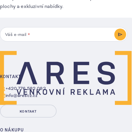
plochy a exkluzivní nabídky.
Váš e-mail
*
PŘIHL
KONTAKT
+420 776 582 082
info@arescz.cz
KONTAKT
O NÁKUPU