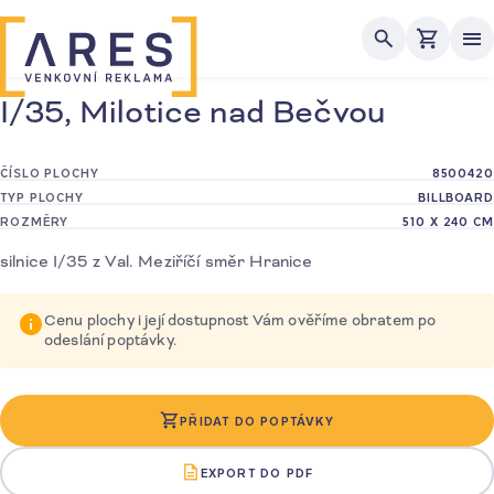
Me
I/35, Milotice nad Bečvou
ČÍSLO PLOCHY
8500420
TYP PLOCHY
BILLBOARD
ROZMĚRY
510 X 240 CM
silnice I/35 z Val. Meziříčí směr Hranice
Cenu plochy i její dostupnost Vám ověříme obratem po
odeslání poptávky.
PŘIDAT DO POPTÁVKY
EXPORT DO PDF