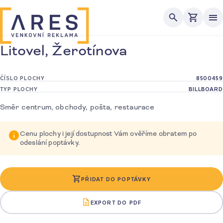
Me
Litovel, Žerotínova
ČÍSLO PLOCHY
8500459
TYP PLOCHY
BILLBOARD
Směr centrum, obchody, pošta, restaurace
Cenu plochy i její dostupnost Vám ověříme obratem po
odeslání poptávky.
PŘIDAT DO POPTÁVKY
EXPORT DO PDF