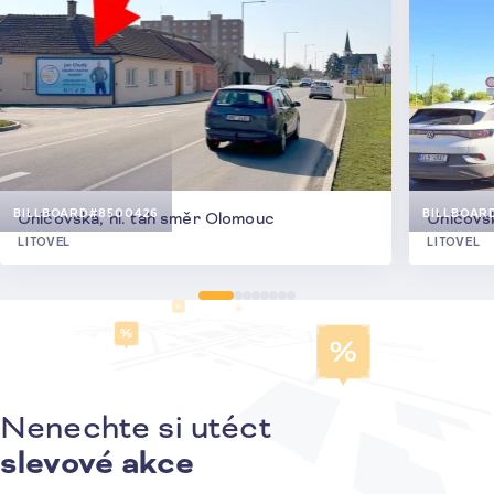
BILLBOARD
#8500426
BILLBOAR
Uničovská, hl. tah směr Olomouc
Uničovs
LITOVEL
LITOVEL
Nenechte si utéct
Přihlášení k odběru novinek
slevové akce