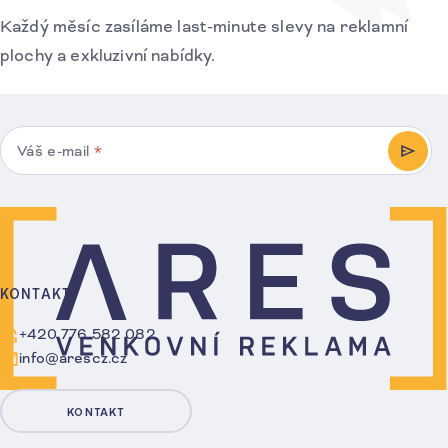
Každý měsíc zasíláme last-minute slevy na reklamní
plochy a exkluzivní nabídky.
Váš e-mail
*
PŘIHL
KONTAKT
+420 776 582 082
info@arescz.cz
KONTAKT