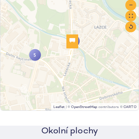
2
5
Leaflet
|
©
OpenStreetMap
contributors ©
CARTO
Okolní plochy