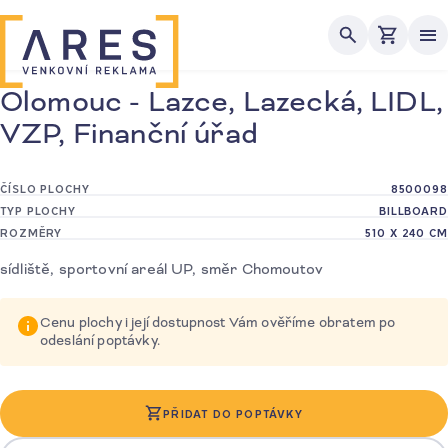
Me
Olomouc - Lazce, Lazecká, LIDL,
VZP, Finanční úřad
ČÍSLO PLOCHY
8500098
TYP PLOCHY
BILLBOARD
ROZMĚRY
510 X 240 CM
sídliště, sportovní areál UP, směr Chomoutov
Cenu plochy i její dostupnost Vám ověříme obratem po
odeslání poptávky.
PŘIDAT DO POPTÁVKY