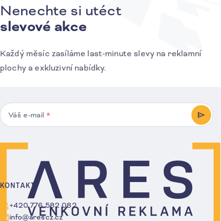
Nenechte si utéct
Přihlášení k odběru novinek
slevové akce
Každý měsíc zasíláme last-minute slevy na reklamní
plochy a exkluzivní nabídky.
Váš e-mail
*
PŘIHL
KONTAKT
+420 776 582 082
info@arescz.cz