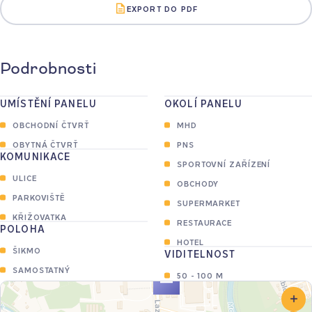
EXPORT DO PDF
Podrobnosti
UMÍSTĚNÍ PANELU
OKOLÍ PANELU
OBCHODNÍ ČTVRŤ
MHD
OBYTNÁ ČTVRŤ
PNS
KOMUNIKACE
SPORTOVNÍ ZAŘÍZENÍ
ULICE
OBCHODY
PARKOVIŠTĚ
SUPERMARKET
KŘIŽOVATKA
RESTAURACE
POLOHA
HOTEL
ŠIKMO
VIDITELNOST
SAMOSTATNÝ
50 - 100 M