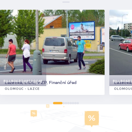
BILLBOARD
#8500048
BILLBOAR
Lazecká, LIDL, VZP, Finanční úřad
Lazecká,
OLOMOUC - LAZCE
OLOMOUC