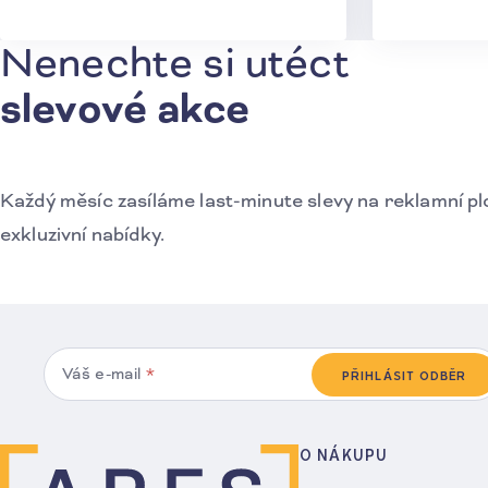
Nenechte si utéct
Přihlášení k odběru novinek
slevové akce
Každý měsíc zasíláme last-minute slevy na reklamní pl
exkluzivní nabídky.
Váš e-mail
*
PŘIHLÁSIT ODBĚR
O NÁKUPU