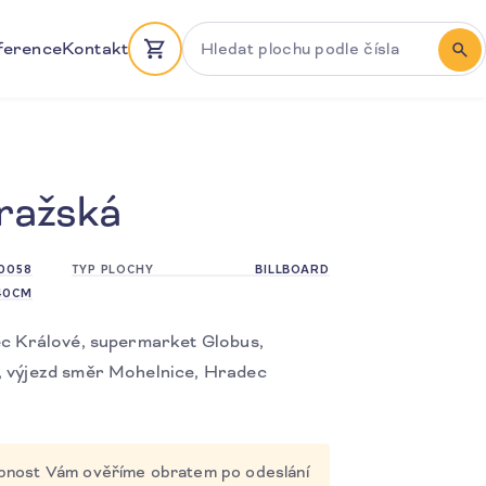
Hledat plochu podle čísla
ference
Kontakt
HLE
ražská
0058
TYP PLOCHY
BILLBOARD
40CM
ec Králové, supermarket Globus,
 výjezd směr Mohelnice, Hradec
tupnost Vám ověříme obratem po odeslání