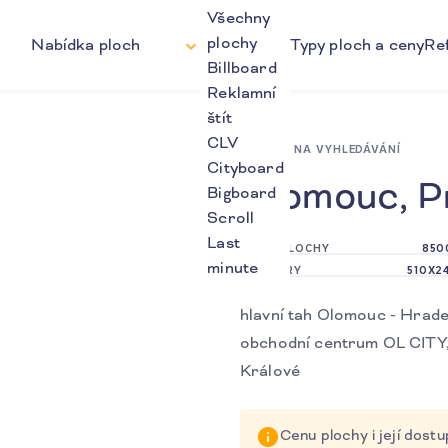
Všechny
plochy
Nabídka ploch
Typy ploch a ceny
Re
Billboard
Reklamní
štít
CLV
ZPĚT NA VYHLEDÁVÁNÍ
Cityboard
Olomouc, P
Bigboard
Scroll
Last
ČÍSLO PLOCHY
850
minute
ROZMĚRY
510X2
hlavní tah Olomouc - Hrad
obchodní centrum OL CITY,
Králové
Cenu plochy i její dos