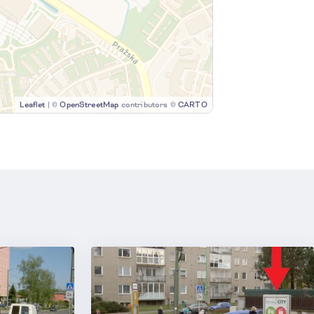
Leaflet
|
©
OpenStreetMap
contributors ©
CARTO
2
2
4
5
3