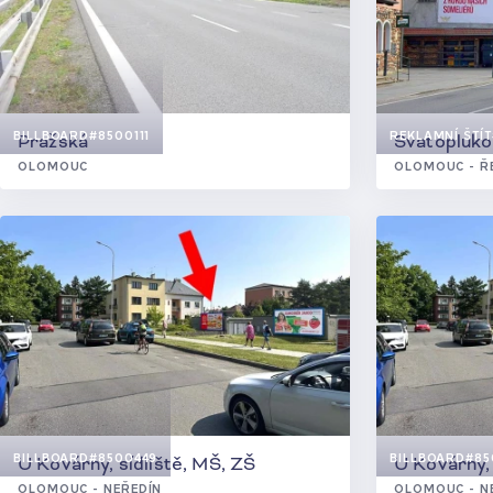
BILLBOARD
#8500111
REKLAMNÍ ŠTÍT
Pražská
Svatopluko
OLOMOUC
OLOMOUC - Ř
BILLBOARD
#8500449
BILLBOARD
#85
U Kovárny, sídliště, MŠ, ZŠ
U Kovárny, 
OLOMOUC - NEŘEDÍN
OLOMOUC - N