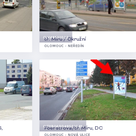
CLV
#8501022
tř. Míru / Okružní
OLOMOUC - NEŘEDÍN
CITYBOARD
#8501049
S,
Foerstrova/tř. Míru, DC
OLOMOUC - NOVÁ ULICE