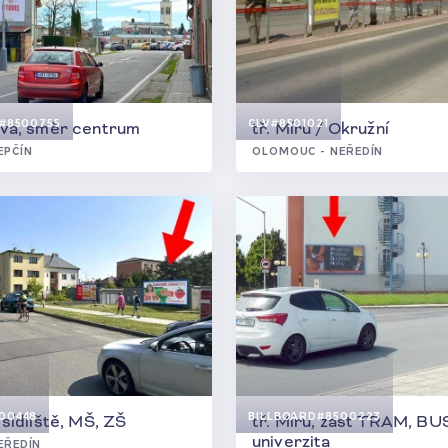
#8500755
CLV
#8501021
va, směr centrum
tř. Míru / Okružní
EPČÍN
OLOMOUC - NEŘEDÍN
00448
BILLBOARD
#8500223
sídliště, MŠ, ZŠ
tř. Míru, zast TRAM, BU
univerzita
EŘEDÍN