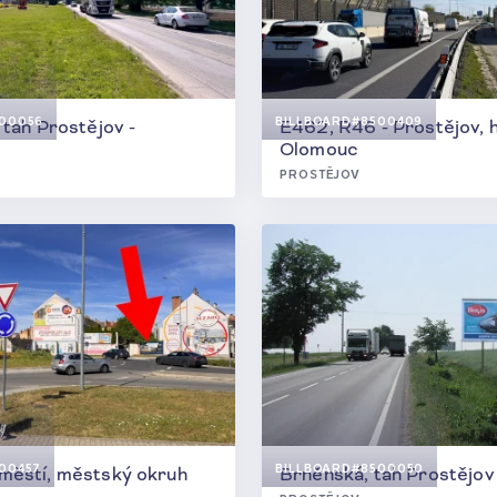
00056
BILLBOARD
#8500409
 tah Prostějov -
E462, R46 - Prostějov, h
Olomouc
PROSTĚJOV
00457
BILLBOARD
#8500050
městí, městský okruh
Brněnská, tah Prostějov