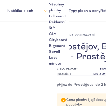
Všechny
plochy
Nabídka ploch
Typy ploch a ceny
Re
Billboard
Reklamní
štít
CLV
ZPĚT NA VYHLEDÁVÁNÍ
Cityboard
Prostějov, 
Bigboard
Scroll
ZL - Prostě
Last
minute
ČÍSLO PLOCHY
850
ROZMĚRY
510 X 2
příjez do Prostějova, dc 2 
Cenu plochy i její dos
poptávky.