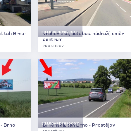
BILLBOARD
#8500451
l. tah Brno-
Vrahovická, autobus. nádraží, směr
centrum
PROSTĚJOV
BILLBOARD
#8500051
 - Brno
Brněnská, tah Brno - Prostějov