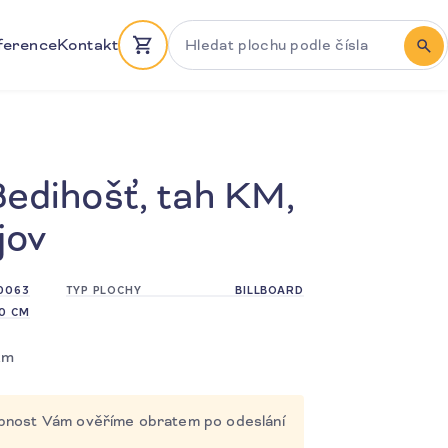
Hledat plochu podle čísla
ference
Kontakt
HLE
Bedihošť, tah KM,
jov
0063
TYP PLOCHY
BILLBOARD
40 CM
km
tupnost Vám ověříme obratem po odeslání