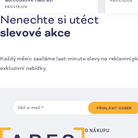
PROSTĚJOV
PROSTĚJOV
Nenechte si utéct
Přihlášení k odběru novinek
slevové akce
Každý měsíc zasíláme last-minute slevy na reklamní pl
exkluzivní nabídky.
Váš e-mail
*
PŘIHLÁSIT ODBĚR
O NÁKUPU