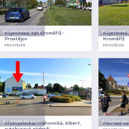
BILLBOARD
#8500055
BILLBOARD
#85
Kojetínská, tah Kroměříž -
Kojetínská,
Prostějov
Kroměříž
PROSTĚJOV
PROSTĚJOV
BILLBOARD
#8500450
BILLBOARD
#85
Přemyslovka/Vrahovická, Albert,
Petrské ná
autobusové nádraží