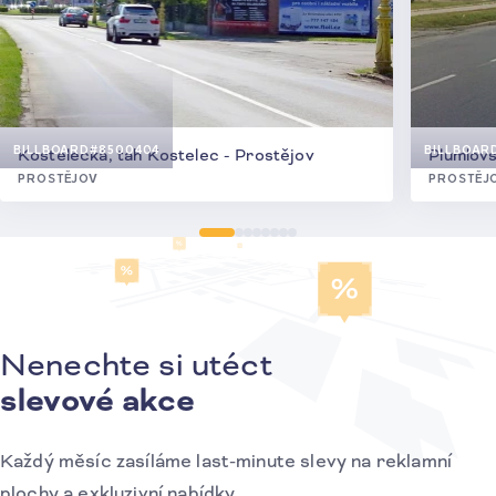
BILLBOARD
#8500404
BILLBOAR
Kostelecká, tah Kostelec - Prostějov
Plumlov
PROSTĚJOV
PROSTĚJ
Nenechte si utéct
Přihlášení k odběru novinek
slevové akce
Každý měsíc zasíláme last-minute slevy na reklamní
plochy a exkluzivní nabídky.