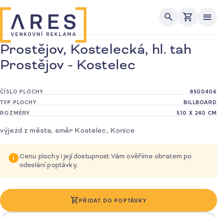
Me
Prostějov, Kostelecká, hl. tah
Prostějov - Kostelec
ČÍSLO PLOCHY
8500406
TYP PLOCHY
BILLBOARD
ROZMĚRY
510 X 240 CM
výjezd z města, směr Kostelec, Konice
Cenu plochy i její dostupnost Vám ověříme obratem po
odeslání poptávky.
PŘIDAT DO POPTÁVKY