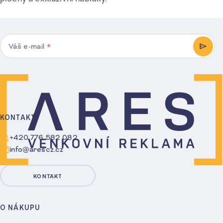
Váš e-mail
*
PŘIHL
KONTAKT
+420 776 582 082
info@arescz.cz
KONTAKT
O NÁKUPU