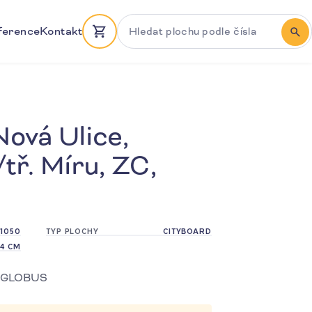
Hledat plochu podle čísla
ference
Kontakt
HLE
ová Ulice,
tř. Míru, ZC,
1050
TYP PLOCHY
CITYBOARD
64 CM
ěr GLOBUS