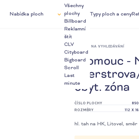
Všechny
plochy
Nabídka ploch
Typy ploch a ceny
Re
Billboard
Reklamní
štít
CLV
ZPĚT NA VYHLEDÁVÁNÍ
Cityboard
Olomouc - N
Bigboard
Scroll
Foerstrova/
Last
obyt. zóna
minute
ČÍSLO PLOCHY
850
ROZMĚRY
112 X 1
hl. tah na HK, Litovel, sm