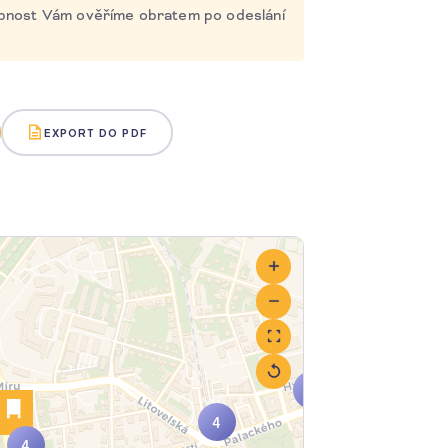
tupnost Vám ověříme obratem po odeslání
EXPORT DO PDF
5
2
4
4
2