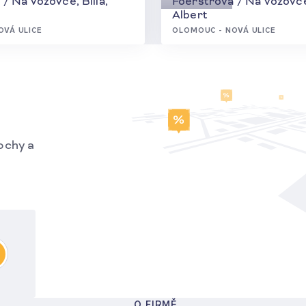
/ Na vozovce, Billa,
Foerstrova / Na vozovce,
Albert
OVÁ ULICE
OLOMOUC - NOVÁ ULICE
ochy a
O FIRMĚ