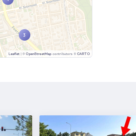
3
3
Leaflet
|
©
OpenStreetMap
contributors ©
CARTO
4
2