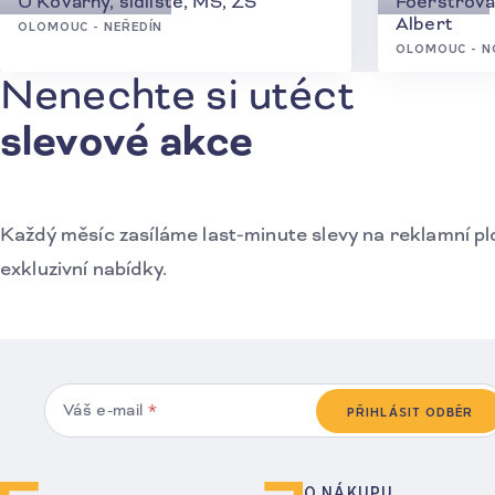
U Kovárny, sídliště, MŠ, ZŠ
Foerstrova 
Albert
OLOMOUC - NEŘEDÍN
OLOMOUC - N
Nenechte si utéct
Přihlášení k odběru novinek
slevové akce
Každý měsíc zasíláme last-minute slevy na reklamní pl
exkluzivní nabídky.
Váš e-mail
*
PŘIHLÁSIT ODBĚR
O NÁKUPU