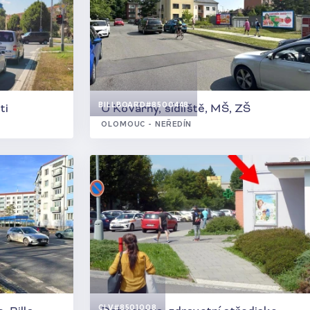
2
BILLBOARD
#8500448
ti
U Kovárny, sídliště, MŠ, ZŠ
OLOMOUC - NEŘEDÍN
CLV
#8501008