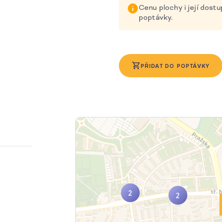
Cenu plochy i její dos
poptávky.
PŘIDAT DO POPTÁVKY
2
2
2