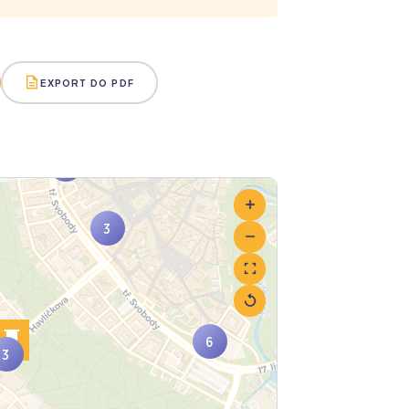
EXPORT DO PDF
2
2
3
3
6
3