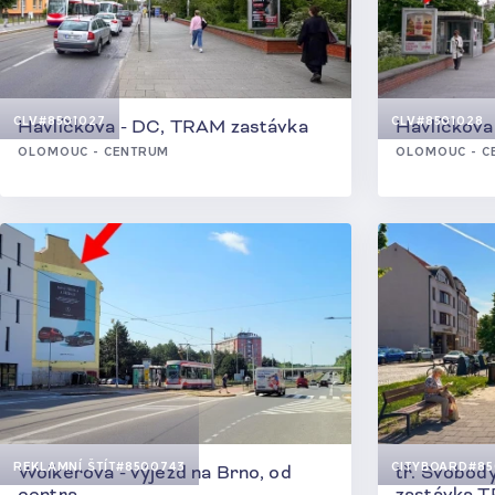
CLV
#8501027
CLV
#8501028
Havlíčkova - DC, TRAM zastávka
Havlíčkova
OLOMOUC - CENTRUM
OLOMOUC - C
REKLAMNÍ ŠTÍT
#8500743
CITYBOARD
#85
Wolkerova - výjezd na Brno, od
tř. Svobody
centra
zastávka 