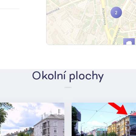
2
2
Okolní plochy
2
2
8