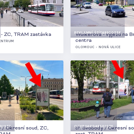
REKLAMNÍ ŠTÍT
#8500738
 - ZC, TRAM zastávka
Wolkerova - výjezd na B
centra
ENTRUM
OLOMOUC - NOVÁ ULICE
01037
CITYBOARD
#8501038
 / Okresní soud, ZC,
tř. Svobody / Okresní s
TRAM
zast. TRAM