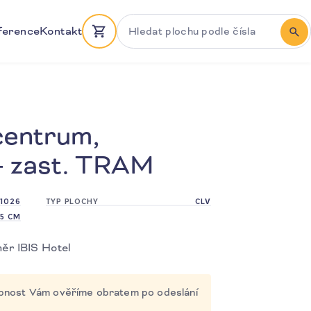
Hledat plochu podle čísla
ference
Kontakt
HLE
centrum,
- zast. TRAM
1026
TYP PLOCHY
CLV
75 CM
3
měr IBIS Hotel
5
tupnost Vám ověříme obratem po odeslání