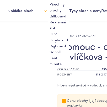
Všechny
plochy
Nabídka ploch
Typy ploch a ceny
Re
Billboard
Reklamní
štít
CLV
ZPĚT NA VYHLEDÁVÁNÍ
Cityboard
Olomouc - 
Bigboard
Scroll
Havlíčkova 
Last
minute
ČÍSLO PLOCHY
850
ROZMĚRY
118 X 1
Flora výstaviště - vchod, s
Cenu plochy i její dos
poptávky.