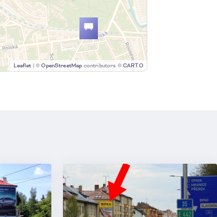
Leaflet
|
©
OpenStreetMap
contributors ©
CARTO
5
2