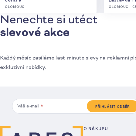
OLOMOUC
OLOMOUC - C
Nenechte si utéct
Přihlášení k odběru novinek
slevové akce
Každý měsíc zasíláme last-minute slevy na reklamní pl
exkluzivní nabídky.
Váš e-mail
*
PŘIHLÁSIT ODBĚR
O NÁKUPU