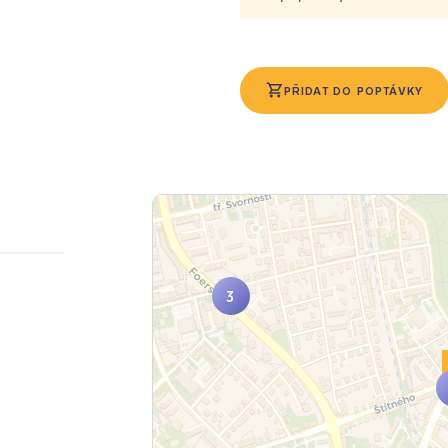
PŘIDAT DO POPTÁVKY
2
4
5
3