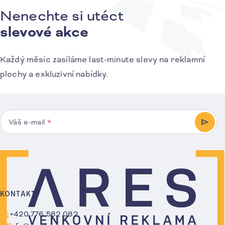
Nenechte si utéct
Přihlášení k odběru novinek
slevové akce
Každý měsíc zasíláme last-minute slevy na reklamní
plochy a exkluzivní nabídky.
Váš e-mail
*
PŘIHL
KONTAKT
+420 776 582 082