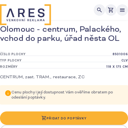
Me
Olomouc - centrum, Palackého,
vchod do parku, úřad něsta OL
ČÍSLO PLOCHY
8501006
TYP PLOCHY
CLV
ROZMĚRY
118 X 175 CM
CENTRUM, zast. TRAM., restaurace, ZC
Cenu plochy i její dostupnost Vám ověříme obratem po
odeslání poptávky.
PŘIDAT DO POPTÁVKY