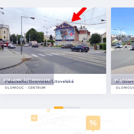
REKLAMNÍ ŠTÍT
#8500748
BILLBOAR
Palackého/Svornosti/Litovelská
tř. Svor
OLOMOUC - CENTRUM
OLOMOUC