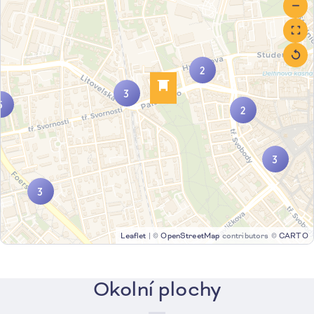
2
3
5
2
3
3
Leaflet
|
©
OpenStreetMap
contributors ©
CARTO
Okolní plochy