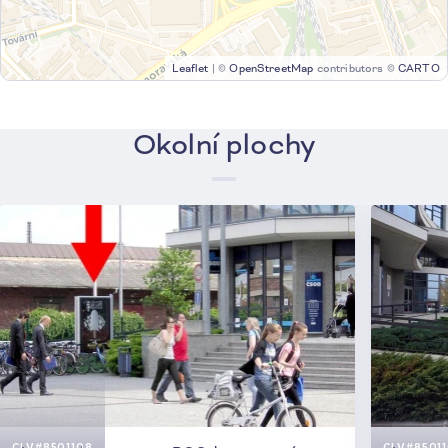
Leaflet
|
©
OpenStreetMap
contributors ©
CARTO
Okolní plochy
CLV
#8501108
CLV
#8501