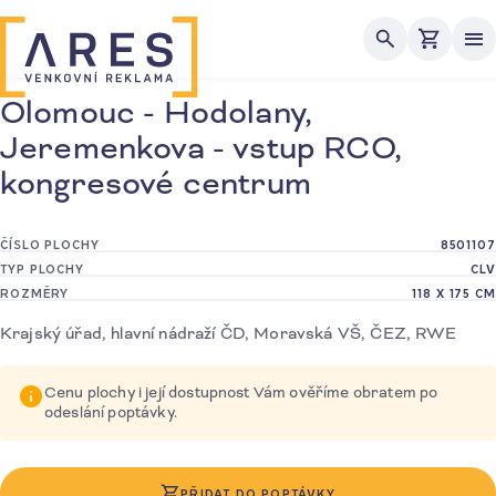
Me
Olomouc - Hodolany,
Jeremenkova - vstup RCO,
kongresové centrum
ČÍSLO PLOCHY
8501107
TYP PLOCHY
CLV
ROZMĚRY
118 X 175 CM
Krajský úřad, hlavní nádraží ČD, Moravská VŠ, ČEZ, RWE
Cenu plochy i její dostupnost Vám ověříme obratem po
odeslání poptávky.
PŘIDAT DO POPTÁVKY