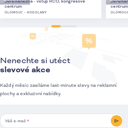
Jeremenkova - vstup RCO, kongresové
Jeremen
centrum
centrum
OLOMOUC - HODOLANY
OLOMOUC
Nenechte si utéct
Přihlášení k odběru novinek
slevové akce
Každý měsíc zasíláme last-minute slevy na reklamní
plochy a exkluzivní nabídky.
Váš e-mail
*
PŘIHL