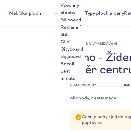
Všechny
plochy
Nabídka ploch
Typy ploch a ceny
Re
Billboard
Reklamní
štít
CLV
ZPĚT NA VYHLEDÁVÁNÍ
Cityboard
Brno - Žide
Bigboard
Scroll
směr cent
Last
minute
ČÍSLO PLOCHY
850
obchody, restaurace
Cenu plochy i její dos
poptávky.