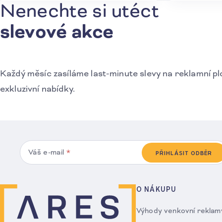
Nenechte si utéct
Přihlášení k odběru novinek
slevové akce
Každý měsíc zasíláme last-minute slevy na reklamní pl
exkluzivní nabídky.
Váš e-mail
*
PŘIHLÁSIT ODBĚR
O NÁKUPU
Výhody venkovní reklam