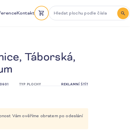
Hledat plochu podle čísla
ference
Kontakt
HLE
nice, Táborská,
rum
0601
TYP PLOCHY
REKLAMNÍ ŠTÍT
tupnost Vám ověříme obratem po odeslání