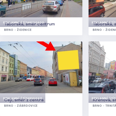
REKLAMNÍ ŠTÍT
#8500600
REKLAMNÍ ŠTÍT
Táborská, směr centrum
Táborská, 
BRNO - ŽIDENICE
BRNO - ŽIDEN
REKLAMNÍ ŠTÍT
#8500611
REKLAMNÍ ŠTÍT
Cejl, směr z centra
Křenová, s
BRNO - ZÁBRDOVICE
BRNO - TRNIT