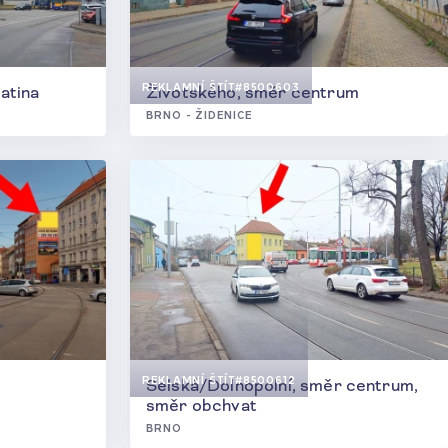
REKLAMNÍ ŠTÍT
#8500603
atina
Životského, směr centrum
BRNO - ŽIDENICE
REKLAMNÍ ŠTÍT
#8500612
Selská/Dolnopolní, směr centrum,
směr obchvat
BRNO