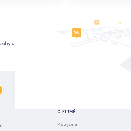
ochy a
O FIRMĚ
y
Kdo jsme