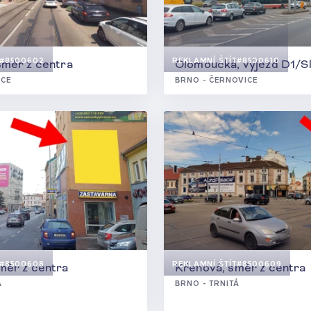
#8500602
REKLAMNÍ ŠTÍT
#8500610
směr z centra
Olomoucká, výjezd D1/Sl
ICE
BRNO - ČERNOVICE
#8500608
REKLAMNÍ ŠTÍT
#8500609
měr z centra
Křenová, směr z centra
Á
BRNO - TRNITÁ