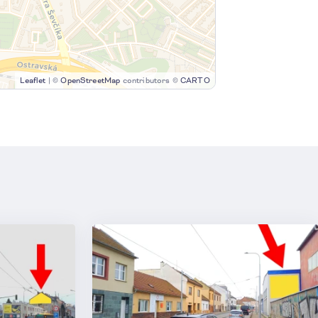
Leaflet
|
©
OpenStreetMap
contributors ©
CARTO