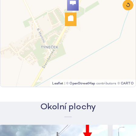
Leaflet
|
©
OpenStreetMap
contributors ©
CARTO
Okolní plochy