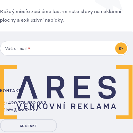
Každý měsíc zasíláme last-minute slevy na reklamní
plochy a exkluzivní nabídky.
Váš e-mail
*
PŘIHL
KONTAKT
+420 776 582 082
info@arescz.cz
KONTAKT