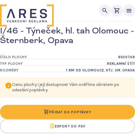
Me
I/46 - Týneček, hl. tah Olomouc -
Šternberk, Opava
ČÍSLO PLOCHY
8500768
TYP PLOCHY
REKLAMNÍ ŠTÍT
ROZMĚRY
1 KM OD OLOMOUCE, VÝJ. SM. OPAVA
Cenu plochy i její dostupnost Vám ověříme obratem po
odeslání poptávky.
PŘIDAT DO POPTÁVKY
EXPORT DO PDF