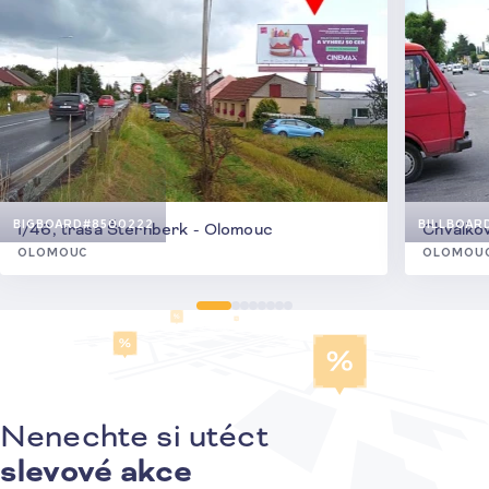
BIGBOARD
#8500222
BILLBOAR
I/46, trasa Šternberk - Olomouc
Chválkov
OLOMOUC
OLOMOU
Nenechte si utéct
Přihlášení k odběru novinek
slevové akce