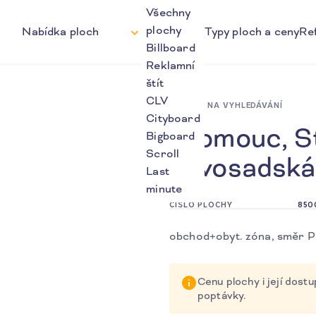
Všechny
plochy
Nabídka ploch
Typy ploch a ceny
Re
Billboard
Reklamní
štít
CLV
ZPĚT NA VYHLEDÁVÁNÍ
Cityboard
Olomouc, S
Bigboard
Scroll
novosadská
Last
6
minute
4
ČÍSLO PLOCHY
850
obchod+obyt. zóna, směr 
2
Cenu plochy i její dos
poptávky.