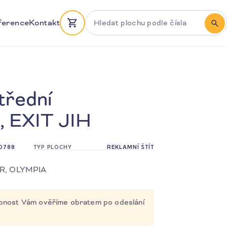
Hledat plochu podle čísla
ference
Kontakt
HLE
třední
, EXIT JIH
3
0788
TYP PLOCHY
REKLAMNÍ ŠTÍT
PR, OLYMPIA
tupnost Vám ověříme obratem po odeslání