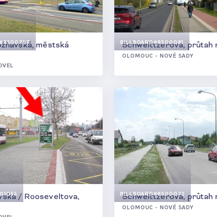
#8500757
BILLBOARD
#8500081
ožňavská, městská
Schweittzerova, průtah
OLOMOUC - NOVÉ SADY
OVEL
01056
BILLBOARD
#8500072
ská / Rooseveltova,
Schweittzerova, průtah
OLOMOUC - NOVÉ SADY
OVEL