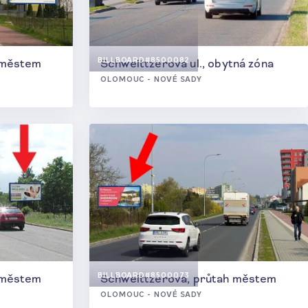
BILLBOARD
#8500082
 městem
Schweittzerova ul., obytná zóna
OLOMOUC - NOVÉ SADY
BILLBOARD
#8500073
 městem
Schweittzerova, průtah městem
OLOMOUC - NOVÉ SADY