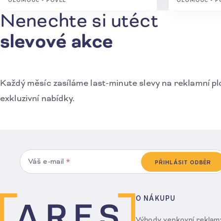
Nenechte si utéct
Přihlášení k odběru novinek
slevové akce
Každý měsíc zasíláme last-minute slevy na reklamní pl
exkluzivní nabídky.
Váš e-mail
*
PŘIHLÁSIT ODBĚR
O NÁKUPU
Výhody venkovní reklam