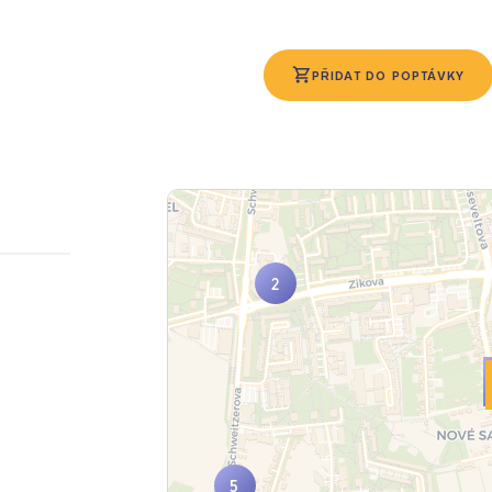
PŘIDAT DO POPTÁVKY
5
2
2
5