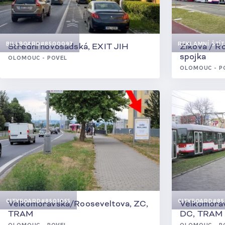
BILLBOARD
#8500097
REKLAMNÍ ŠTÍT
Střední novosadská, EXIT JIH
Zikova / R
spojka
OLOMOUC - POVEL
OLOMOUC - P
CITYBOARD
#8501055
CITYBOARD
#85
Velkomoravská/Rooseveltova, ZC,
Velkomorav
TRAM
DC, TRAM
OLOMOUC - POVEL
OLOMOUC - P