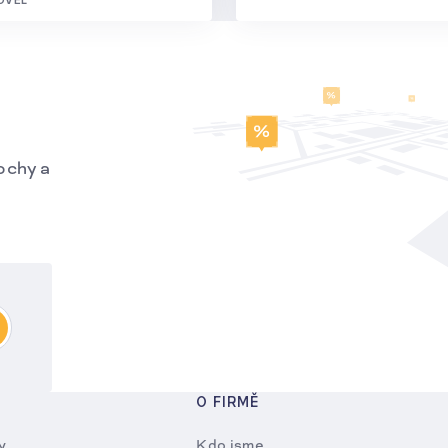
ochy a
O FIRMĚ
y
Kdo jsme