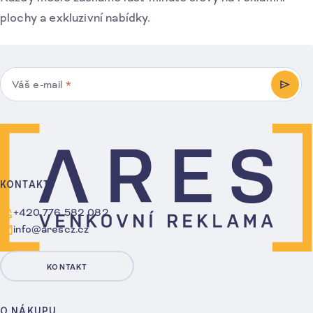
plochy a exkluzivní nabídky.
Váš e-mail
*
PŘIHL
KONTAKT
+420 776 582 082
info@arescz.cz
KONTAKT
O NÁKUPU