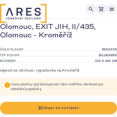
Me
Olomouc, EXIT JIH, II/435,
Olomouc - Kroměříž
ČÍSLO PLOCHY
8500039
TYP PLOCHY
BILLBOARD
ROZMĚRY
510 X 240 CM
nájezd na obchvat, výpadovka na Kroměříž
Cenu plochy i její dostupnost Vám ověříme obratem po
odeslání poptávky.
PŘIDAT DO POPTÁVKY