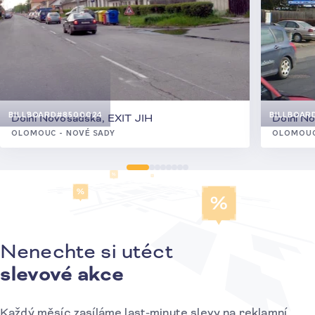
BILLBOARD
#8500024
BILLBOAR
Dolní Novosadská, EXIT JIH
Dolní N
OLOMOUC - NOVÉ SADY
OLOMOUC
Nenechte si utéct
Přihlášení k odběru novinek
slevové akce
Každý měsíc zasíláme last-minute slevy na reklamní