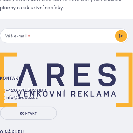
plochy a exkluzivní nabídky.
Váš e-mail
*
PŘIHL
KONTAKT
+420 776 582 082
info@arescz.cz
KONTAKT
O NÁKUPU