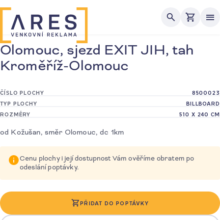
Me
Olomouc, sjezd EXIT JIH, tah
Kroměříž-Olomouc
ČÍSLO PLOCHY
8500023
TYP PLOCHY
BILLBOARD
ROZMĚRY
510 X 240 CM
od Kožušan, směr Olomouc, dc 1km
Cenu plochy i její dostupnost Vám ověříme obratem po
odeslání poptávky.
PŘIDAT DO POPTÁVKY