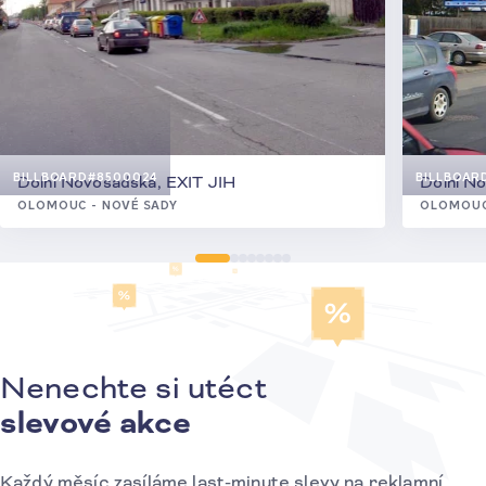
BILLBOARD
#8500024
BILLBOAR
Dolní Novosadská, EXIT JIH
Dolní N
OLOMOUC - NOVÉ SADY
OLOMOUC
Nenechte si utéct
Přihlášení k odběru novinek
slevové akce
Každý měsíc zasíláme last-minute slevy na reklamní