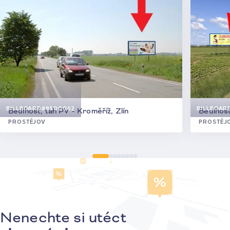
BILLBOARD
#8500062
BILLBOAR
Bedihošť, tah PV - Kroměříž, Zlín
Bedihošť
PROSTĚJOV
PROSTĚJ
Nenechte si utéct
Přihlášení k odběru novinek