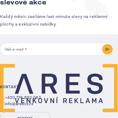
slevové akce
Každý měsíc zasíláme last-minute slevy na reklamní
plochy a exkluzivní nabídky.
Váš e-mail
*
PŘIHL
KONTAKT
+420 776 582 082
info@arescz.cz
KONTAKT