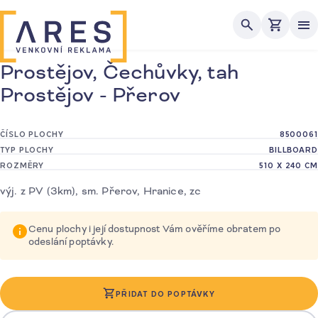
Me
Prostějov, Čechůvky, tah
Prostějov - Přerov
ČÍSLO PLOCHY
8500061
TYP PLOCHY
BILLBOARD
ROZMĚRY
510 X 240 CM
výj. z PV (3km), sm. Přerov, Hranice, zc
Cenu plochy i její dostupnost Vám ověříme obratem po
odeslání poptávky.
PŘIDAT DO POPTÁVKY