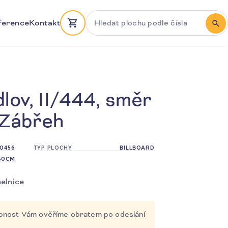
Hledat plochu podle čísla
ference
Kontakt
HLE
lov, II/444, směr
 Zábřeh
0456
TYP PLOCHY
BILLBOARD
40CM
elnice
tupnost Vám ověříme obratem po odeslání