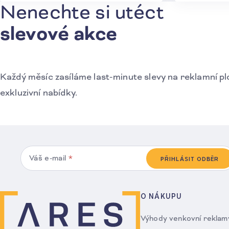
Nenechte si utéct
Přihlášení k odběru novinek
slevové akce
Každý měsíc zasíláme last-minute slevy na reklamní pl
exkluzivní nabídky.
Váš e-mail
*
PŘIHLÁSIT ODBĚR
O NÁKUPU
Výhody venkovní reklam