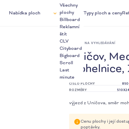
Všechny
plochy
Nabídka ploch
Typy ploch a ceny
Re
Billboard
Reklamní
štít
CLV
ZPĚT NA VYHLEDÁVÁNÍ
Cityboard
Uničov, Med
Bigboard
Scroll
Mohelnice,
Last
minute
ČÍSLO PLOCHY
850
ROZMĚRY
510X2
výjezd z Uničova, směr moh
Cenu plochy i její dos
poptávky.