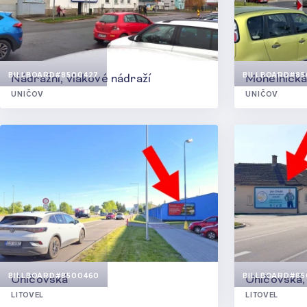
BILLBOARD
#8500427
BILLBOARD
#85
Nádražní, vlakové nádraží
Mohelnická
UNIČOV
UNIČOV
BILLBOARD
#8500460
BILLBOARD
#85
Uničovská
Uničovská,
LITOVEL
LITOVEL