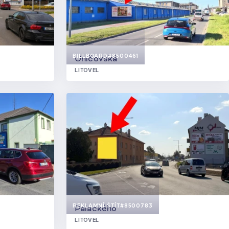
BILLBOARD
#8500461
Uničovská
LITOVEL
REKLAMNÍ ŠTÍT
#8500783
Palackého
LITOVEL