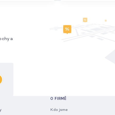
ochy a
O FIRMĚ
y
Kdo jsme