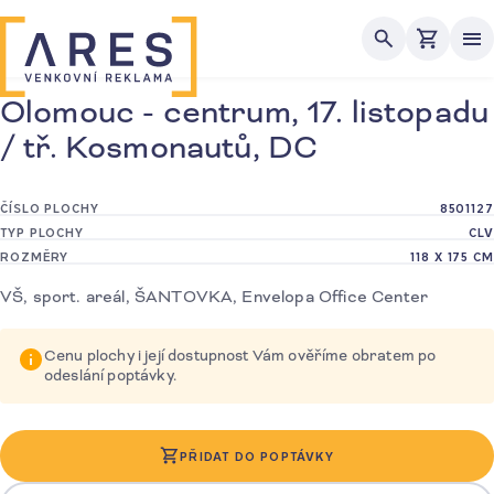
Me
Olomouc - centrum, 17. listopadu
/ tř. Kosmonautů, DC
ČÍSLO PLOCHY
8501127
TYP PLOCHY
CLV
ROZMĚRY
118 X 175 CM
VŠ, sport. areál, ŠANTOVKA, Envelopa Office Center
Cenu plochy i její dostupnost Vám ověříme obratem po
odeslání poptávky.
PŘIDAT DO POPTÁVKY