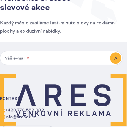
slevové akce
Každý měsíc zasíláme last-minute slevy na reklamní
plochy a exkluzivní nabídky.
Váš e-mail
*
PŘIHL
KONTAKT
+420 776 582 082
info@arescz.cz