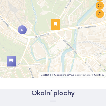
2
6
Leaflet
|
©
OpenStreetMap
contributors ©
CARTO
Okolní plochy