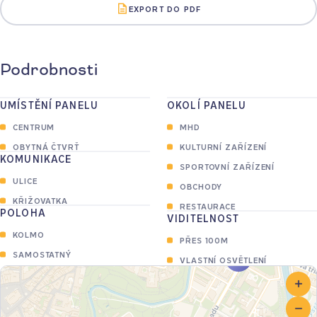
EXPORT DO PDF
Podrobnosti
UMÍSTĚNÍ PANELU
OKOLÍ PANELU
CENTRUM
MHD
OBYTNÁ ČTVRŤ
KULTURNÍ ZAŘÍZENÍ
KOMUNIKACE
SPORTOVNÍ ZAŘÍZENÍ
ULICE
OBCHODY
KŘIŽOVATKA
RESTAURACE
POLOHA
VIDITELNOST
KOLMO
PŘES 100M
SAMOSTATNÝ
2
VLASTNÍ OSVĚTLENÍ