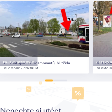
BILLBOARD
#8500114
CITYBOAR
tř.17.listopadu / Kosmonautů, hl. třída
tř. Svo
OLOMOUC - CENTRUM
OLOMOUC
Nenechte si utéct
Přihlášení k odběru novinek