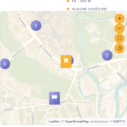
50 - 100 M
VLASTNÍ OSVĚTLENÍ
3
3
5
4
Leaflet
|
©
OpenStreetMap
contributors ©
CARTO