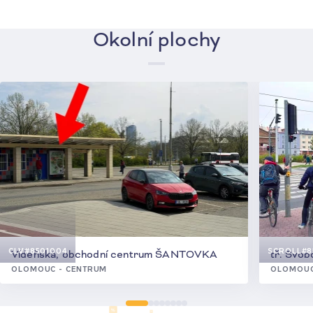
Okolní plochy
CLV
#8501004
SCROLL
#8
Vídeňská, obchodní centrum ŠANTOVKA
tř. Svo
OLOMOUC - CENTRUM
OLOMOUC