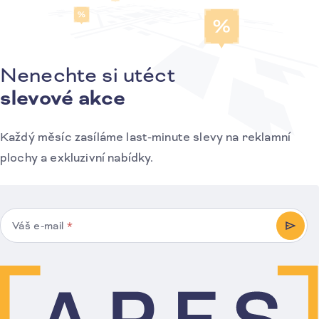
Nenechte si utéct
Přihlášení k odběru novinek
slevové akce
Každý měsíc zasíláme last-minute slevy na reklamní
plochy a exkluzivní nabídky.
Váš e-mail
*
PŘIHL