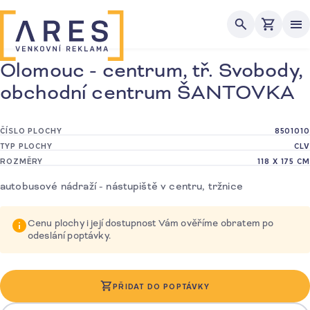
Me
Olomouc - centrum, tř. Svobody,
obchodní centrum ŠANTOVKA
ČÍSLO PLOCHY
8501010
TYP PLOCHY
CLV
ROZMĚRY
118 X 175 CM
autobusové nádraží - nástupiště v centru, tržnice
Cenu plochy i její dostupnost Vám ověříme obratem po
odeslání poptávky.
PŘIDAT DO POPTÁVKY