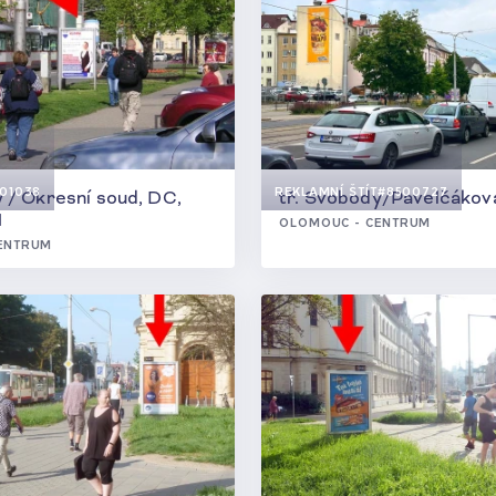
2
01038
REKLAMNÍ ŠTÍT
#8500727
y / Okresní soud, DC,
tř. Svobody/Pavelčákov
M
OLOMOUC - CENTRUM
ENTRUM