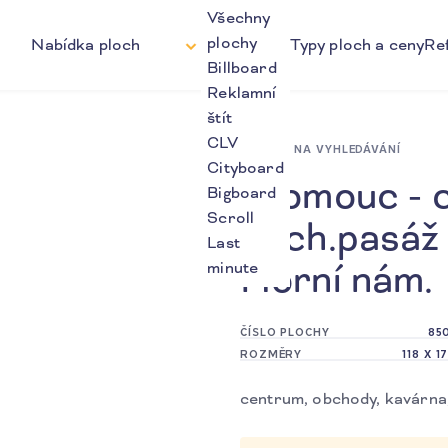
Všechny
plochy
Nabídka ploch
Typy ploch a ceny
Re
Billboard
Reklamní
štít
CLV
ZPĚT NA VYHLEDÁVÁNÍ
Cityboard
Olomouc - 
Bigboard
Scroll
obch.pasáž 
Last
Horní nám.
minute
ČÍSLO PLOCHY
85
ROZMĚRY
118 X 1
centrum, obchody, kavárna