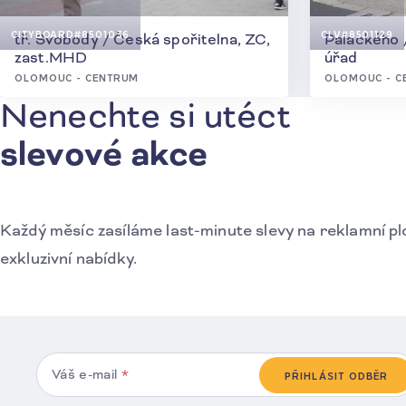
CITYBOARD
#8501036
CLV
#8501129
tř. Svobody / Česká spořitelna, ZC,
Palackého 
zast.MHD
úřad
OLOMOUC - CENTRUM
OLOMOUC - C
Nenechte si utéct
Přihlášení k odběru novinek
slevové akce
Každý měsíc zasíláme last-minute slevy na reklamní pl
exkluzivní nabídky.
Váš e-mail
*
PŘIHLÁSIT ODBĚR