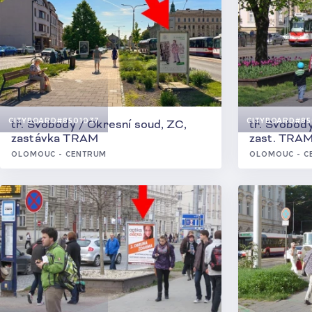
CITYBOARD
#8501037
CITYBOARD
#85
tř. Svobody / Okresní soud, ZC,
tř. Svobod
zastávka TRAM
zast. TRA
OLOMOUC - CENTRUM
OLOMOUC - C