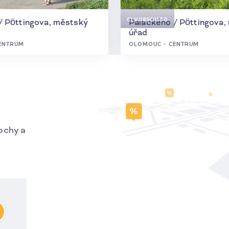
CLV
#8501130
/ Pöttingova, městský
Palackého / Pöttingova,
úřad
ENTRUM
OLOMOUC - CENTRUM
ochy a