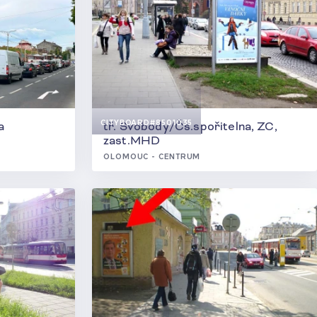
2
CITYBOARD
#8501035
a
tř. Svobody/Čs.spořitelna, ZC,
zast.MHD
OLOMOUC - CENTRUM