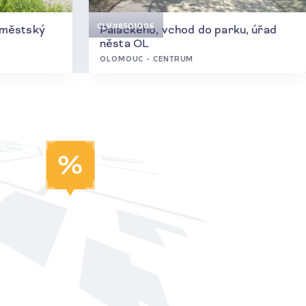
CLV
#8501006
 městský
Palackého, vchod do parku, úřad
něsta OL
OLOMOUC - CENTRUM