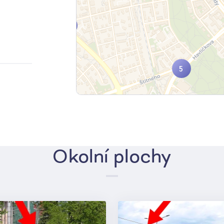
3
5
2
Okolní plochy
2