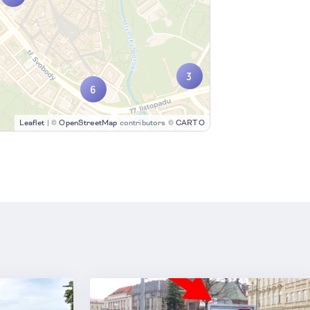
3
6
Leaflet
|
©
OpenStreetMap
contributors ©
CARTO
5