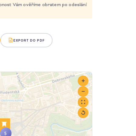
tupnost Vám ověříme obratem po odeslání
3
EXPORT DO PDF
2
5