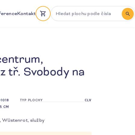
Hledat plochu podle čísla
ference
Kontakt
HLE
centrum,
z tř. Svobody na
01018
TYP PLOCHY
CLV
75 CM
, Wüstenrot, služby