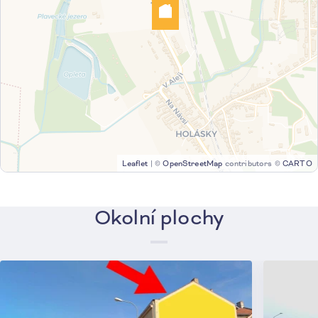
Leaflet
|
©
OpenStreetMap
contributors ©
CARTO
Okolní plochy