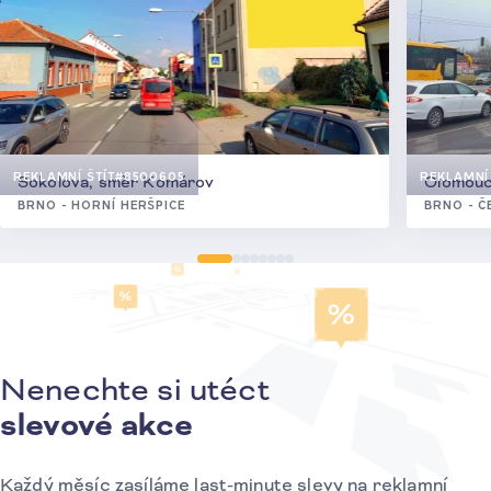
REKLAMNÍ ŠTÍT
#8500605
REKLAMNÍ 
Sokolova, směr Komárov
Olomouck
BRNO - HORNÍ HERŠPICE
BRNO - Č
Nenechte si utéct
Přihlášení k odběru novinek
slevové akce
Každý měsíc zasíláme last-minute slevy na reklamní