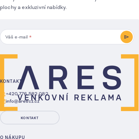
plochy a exkluzivní nabídky.
Váš e-mail
*
PŘIHL
KONTAKT
+420 776 582 082
info@arescz.cz
KONTAKT
O NÁKUPU