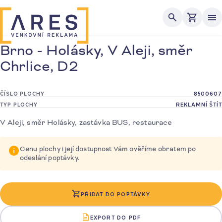
Me
Brno - Holásky, V Aleji, směr
Chrlice, D2
ČÍSLO PLOCHY
8500607
TYP PLOCHY
REKLAMNÍ ŠTÍT
V Aleji, směr Holásky, zastávka BUS, restaurace
Cenu plochy i její dostupnost Vám ověříme obratem po
odeslání poptávky.
PŘIDAT DO POPTÁVKY
EXPORT DO PDF