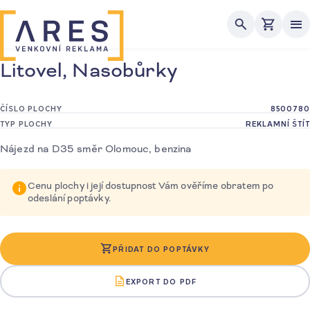
Me
Litovel, Nasobůrky
ČÍSLO PLOCHY
8500780
TYP PLOCHY
REKLAMNÍ ŠTÍT
Nájezd na D35 směr Olomouc, benzina
Cenu plochy i její dostupnost Vám ověříme obratem po
odeslání poptávky.
PŘIDAT DO POPTÁVKY
EXPORT DO PDF