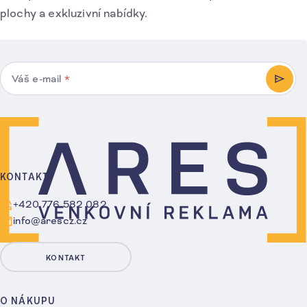
plochy a exkluzivní nabídky.
Váš e-mail
*
PŘIHL
KONTAKT
+420 776 582 082
info@arescz.cz
KONTAKT
O NÁKUPU