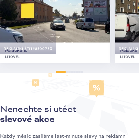
REKLAMNÍ ŠTÍT
#8500783
REKLAMNÍ 
Palackého
Palacké
LITOVEL
LITOVEL
Nenechte si utéct
Přihlášení k odběru novinek
slevové akce
Každý měsíc zasíláme last-minute slevy na reklamní