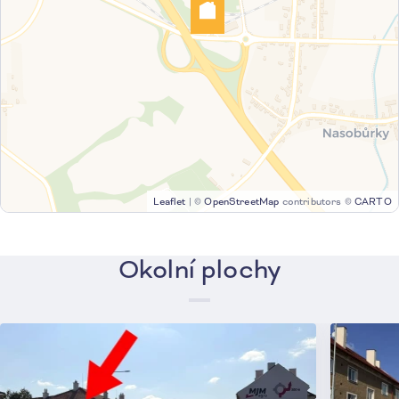
Leaflet
|
©
OpenStreetMap
contributors ©
CARTO
Okolní plochy