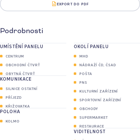
EXPORT DO PDF
Podrobnosti
UMÍSTĚNÍ PANELU
OKOLÍ PANELU
CENTRUM
MHD
OBCHODNÍ ČTVRŤ
NÁDRAŽÍ ČD, ČSAD
OBYTNÁ ČTVRŤ
POŠTA
KOMUNIKACE
PNS
SILNICE OSTATNÍ
KULTURNÍ ZAŘÍZENÍ
PŘÍJEZD
SPORTOVNÍ ZAŘÍZENÍ
KŘIŽOVATKA
OBCHODY
POLOHA
SUPERMARKET
KOLMO
RESTAURACE
VIDITELNOST