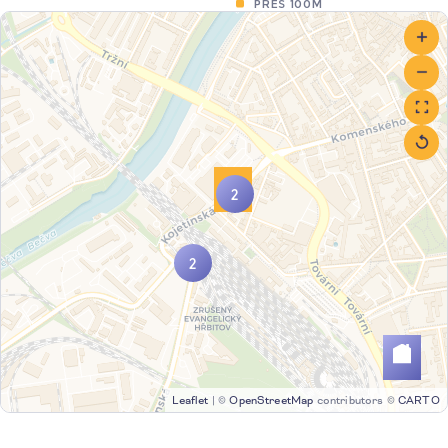
PŘES 100M
2
2
Leaflet
|
©
OpenStreetMap
contributors ©
CARTO