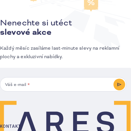
Nenechte si utéct
Přihlášení k odběru novinek
slevové akce
Každý měsíc zasíláme last-minute slevy na reklamní
plochy a exkluzivní nabídky.
Váš e-mail
*
PŘIHL
KONTAKT