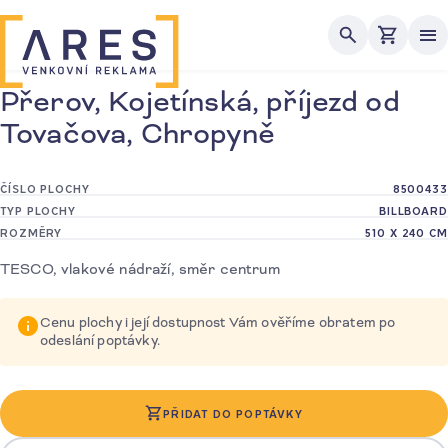
Me
Přerov, Kojetínská, příjezd od
Tovačova, Chropyně
ČÍSLO PLOCHY
8500433
TYP PLOCHY
BILLBOARD
ROZMĚRY
510 X 240 CM
TESCO, vlakové nádraží, směr centrum
Cenu plochy i její dostupnost Vám ověříme obratem po
odeslání poptávky.
PŘIDAT DO POPTÁVKY