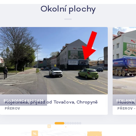
Okolní plochy
BILLBOARD
#8500434
REKLAMNÍ 
Kojetínská, příjezd od Tovačova, Chropyně
Husova,
PŘEROV
PŘEROV 