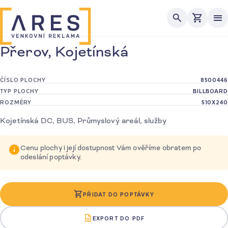
Me
Přerov, Kojetínská
ČÍSLO PLOCHY
8500446
TYP PLOCHY
BILLBOARD
ROZMĚRY
510X240
Kojetínská DC, BUS, Průmyslový areál, služby
Cenu plochy i její dostupnost Vám ověříme obratem po
odeslání poptávky.
PŘIDAT DO POPTÁVKY
EXPORT DO PDF