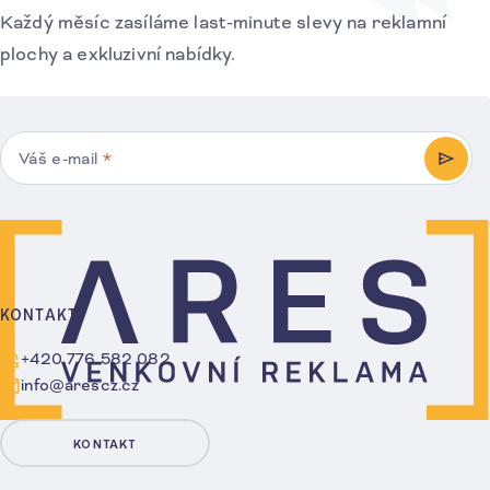
Každý měsíc zasíláme last-minute slevy na reklamní
plochy a exkluzivní nabídky.
Váš e-mail
*
PŘIHL
KONTAKT
+420 776 582 082
info@arescz.cz
KONTAKT