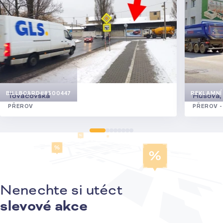
BILLBOARD
#8500447
REKLAMNÍ 
Tovačovská
Husova,
PŘEROV
PŘEROV 
Nenechte si utéct
Přihlášení k odběru novinek
slevové akce