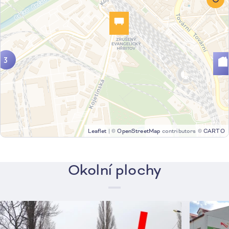
3
Leaflet
|
©
OpenStreetMap
contributors ©
CARTO
Okolní plochy