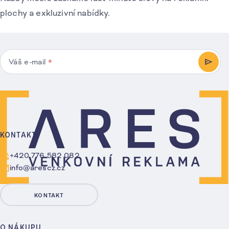
plochy a exkluzivní nabídky.
Váš e-mail
*
PŘIHL
KONTAKT
+420 776 582 082
info@arescz.cz
KONTAKT
O NÁKUPU