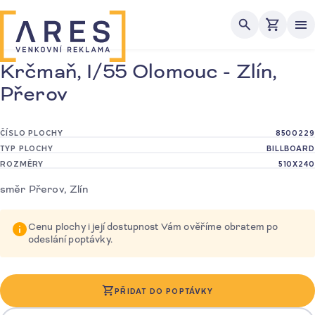
Me
Krčmaň, I/55 Olomouc - Zlín,
Přerov
ČÍSLO PLOCHY
8500229
TYP PLOCHY
BILLBOARD
ROZMĚRY
510X240
směr Přerov, Zlín
Cenu plochy i její dostupnost Vám ověříme obratem po
odeslání poptávky.
PŘIDAT DO POPTÁVKY