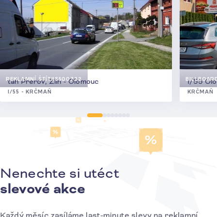
REKLAMNÍ ŠTÍT
#8500722
BILLBOAR
tah Přerov, Zlín - Olomouc
I/55 Olo
I/55 - KRČMAŇ
KRČMAŇ
Nenechte si utéct
Přihlášení k odběru novinek
slevové akce
Každý měsíc zasíláme last-minute slevy na reklamní